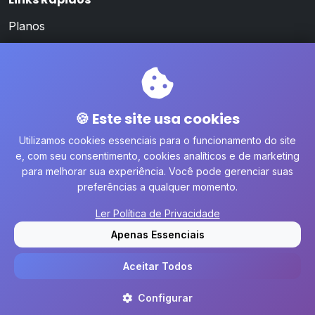
Planos
Como Funciona
Clientes
FAQ
🍪 Este site usa cookies
Política de Privacidade
Utilizamos cookies essenciais para o funcionamento do site
e, com seu consentimento, cookies analíticos e de marketing
Contato
para melhorar sua experiência. Você pode gerenciar suas
preferências a qualquer momento.
contato@simplesdigital.com.br
(11) 93539-6590
Ler Política de Privacidade
Apenas Essenciais
Simples Digital é um produto de
Tetracon Sistemas
© 2026
Aceitar Todos
Todos os direitos reservados.
Configurar